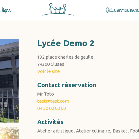
ligne
Qui sommes nous
Lycée Demo 2
132 place charles de gaulle
74300 Cluses
Voir le site
Contact réservation
Mr Toto
test@test.com
04 50 00 00 00
Activités
,
,
,
Atelier artistique
Atelier culinaire
Basket
Foo